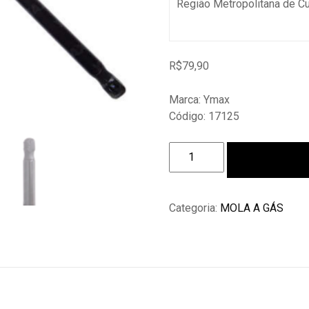
Região Metropolitana de C
R$
79,90
Marca: Ymax
Código: 17125
Amortecedor
Adicionar ao c
Tampa
Traseira
Honda
Categoria:
MOLA A GÁS
Fit
2004
Até
2008
quantidade