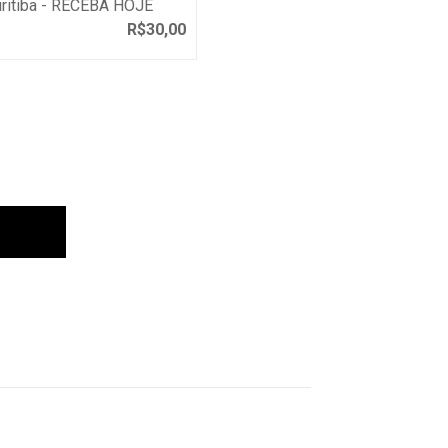
uritiba - RECEBA HOJE
R$
30,00
arrinho