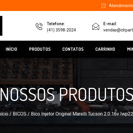
Atendimento 
Telefone:
E-mail:
(41) 3598-2024
vendas@clrpart
INÍCIO
PRODUTOS
CONTATOS
CARRINHO
MI
NOSSOS PRODUTO
nício
/
BICOS
/ Bico Injetor Original Marelli Tucson 2.0 16v Iwp2