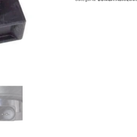
Audi
A4
A6
A8
3.0
V6
2001
A
06
quantidade