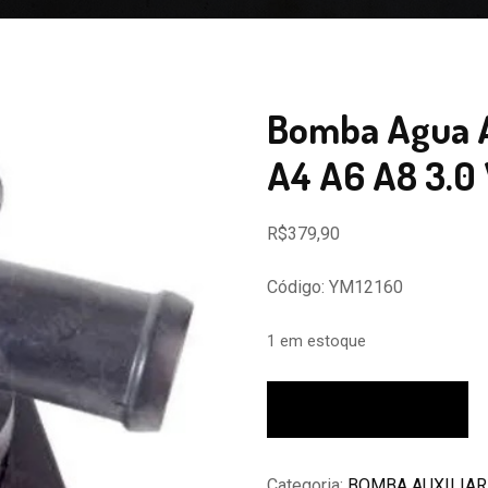
Bomba Agua Au
A4 A6 A8 3.0
R$
379,90
Código: YM12160
1 em estoque
Bomba
Adicionar ao carrinho
Agua
Auxiliar
Elétrica
Categoria:
BOMBA AUXILIAR