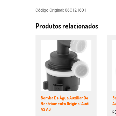
Código Original: 06C121601
Produtos relacionados
Bomba De Água Auxiliar De
B
Resfriamento Original Audi
Au
A3 A6
R