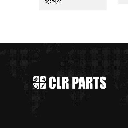
R$
279,90