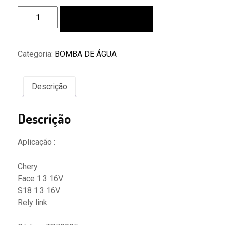
Bomba
Adicionar ao carrinho
De
Água
Chery
Categoria:
BOMBA DE ÁGUA
Face/s18
Rely
Link
Descrição
quantidade
Descrição
Aplicação :
Chery
Face 1.3 16V
S18 1.3 16V
Rely link