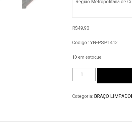
Região Metropolitana de C
R$
49,90
Código : YN-PSP1413
10 em estoque
Braço
Adicionar ao c
Com
Palheta
Limpador
Categoria:
BRAÇO LIMPADO
Traseiro
Ecosport
2013
14
15