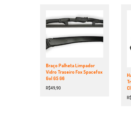
Braço Palheta Limpador
Vidro Traseiro Fox Spacefox
H
Gol G5 G6
T
Cl
R$
49,90
R