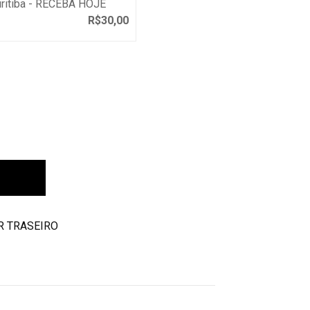
uritiba - RECEBA HOJE
R$
30,00
arrinho
R TRASEIRO