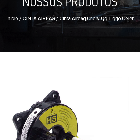
NOSSOS PRODUTOS
Início
/
CINTA AIRBAG
/ Cinta Airbag Chery Qq Tiggo Celer