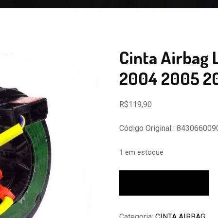
Cinta Airbag 
2004 2005 2
R$
119,90
Código Original : 843066009
1 em estoque
Cinta
Adicionar ao carrinho
Airbag
Land
Cruiser
Categoria:
CINTA AIRBAG