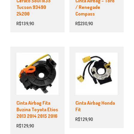
Cerato Soul Ix35
Cinta Airbag – Toro
Tucson 93490
/ Renegade
2k200
Compass
R$
139,90
R$
230,90
Cinta Airbag Fita
Cinta Airbag Honda
Buzina Toyota Etios
Fit
2013 2014 2015 2016
R$
129,90
R$
129,90