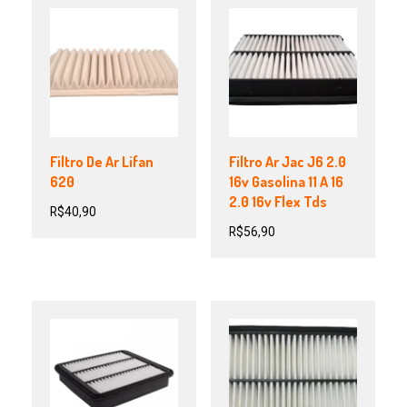
Filtro De Ar Lifan
Filtro Ar Jac J6 2.0
620
16v Gasolina 11 A 16
2.0 16v Flex Tds
R$
40,90
R$
56,90