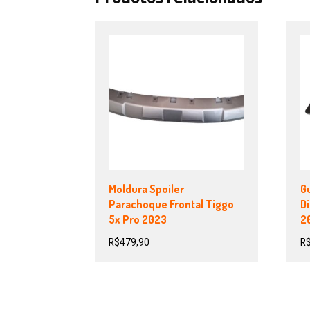
Moldura Spoiler
G
Parachoque Frontal Tiggo
D
5x Pro 2023
20
R$
479,90
R