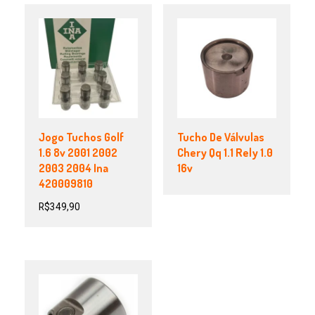
Jogo Tuchos Golf
Tucho De Válvulas
1.6 8v 2001 2002
Chery Qq 1.1 Rely 1.0
2003 2004 Ina
16v
420009810
R$
349,90