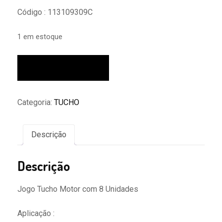
Código : 113109309C
1 em estoque
Jogo
Adicionar ao carrinho
De
Tucho
Std
Categoria:
TUCHO
Vw
Fusca
Kombi
Descrição
Ar
1300
Descrição
1500
1600
Jogo Tucho Motor com 8 Unidades
8
Pcs
Aplicação :
quantidade