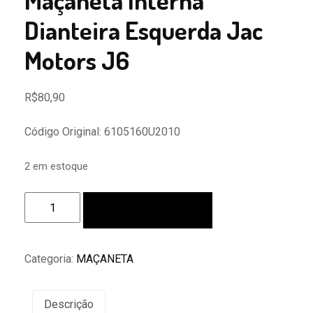
Maçaneta Interna
Dianteira Esquerda Jac
Motors J6
R$
80,90
Código Original: 6105160U2010
2 em estoque
Maçaneta
Adicionar ao carrinho
Interna
Dianteira
Esquerda
Categoria:
MAÇANETA
Jac
Motors
J6
Descrição