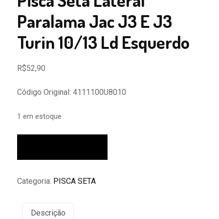
Pisca Seta Lateral
Paralama Jac J3 E J3
Turin 10/13 Ld Esquerdo
R$
52,90
Código Original: 4111100U8010
1 em estoque
Pisca
Adicionar ao carrinho
Seta
Lateral
Paralama
Categoria:
PISCA SETA
Jac
J3
E
Descrição