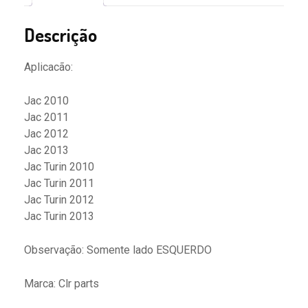
J3
Turin
Descrição
10/13
Ld
Aplicacão:
Esquerdo
quantidade
Jac 2010
Jac 2011
Jac 2012
Jac 2013
Jac Turin 2010
Jac Turin 2011
Jac Turin 2012
Jac Turin 2013
Observação: Somente lado ESQUERDO
Marca: Clr parts