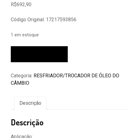
R$
692,90
Código Original: 17217593856
1 em estoque
Radiador
Adicionar ao carrinho
Oleo
Cambio
Bmw
Categoria:
RESFRIADOR/TROCADOR DE ÓLEO DO
X3
CÂMBIO
X4
2.0
3.0
Descrição
16v
24v
Descrição
2011/2018
quantidade
Aplicação: