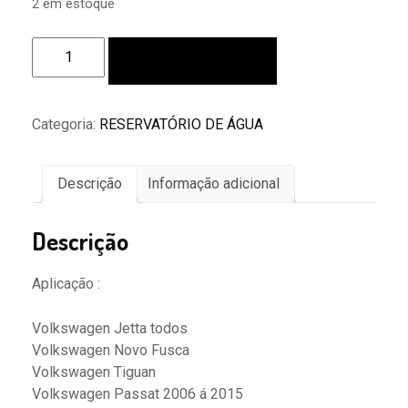
2 em estoque
Reservatório
Adicionar ao carrinho
Água
Do
Radiador
Categoria:
RESERVATÓRIO DE ÁGUA
Eos
Jetta
Golf
Descrição
Informação adicional
Tiguan
A3
Descrição
Tt
quantidade
Aplicação :
Volkswagen Jetta todos
Volkswagen Novo Fusca
Volkswagen Tiguan
Volkswagen Passat 2006 á 2015