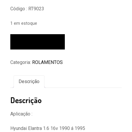
Código : RT9023
1 em estoque
Rolamento
Adicionar ao carrinho
Tensor
Correia
L200
Categoria:
ROLAMENTOS
Triton
J6
H1
Descrição
L300
Rt9023
Descrição
quantidade
Aplicação :
Hyundai Elantra 1.6 16v 1990 á 1995