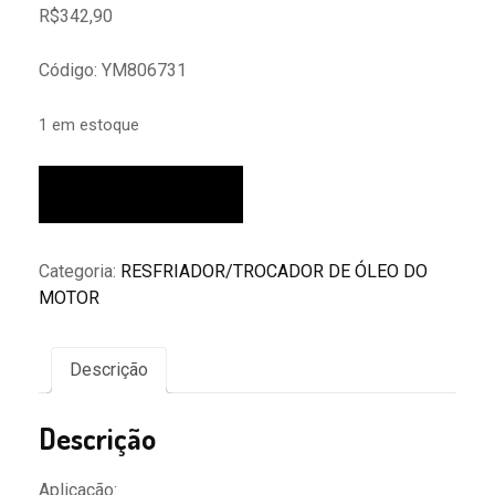
R$
342,90
Código: YM806731
1 em estoque
Trocador
Adicionar ao carrinho
De
Calor
Oleo
Categoria:
RESFRIADOR/TROCADOR DE ÓLEO DO
Duster
MOTOR
2.0
16v
2012/-...
Descrição
8200806731
quantidade
Descrição
Aplicação: