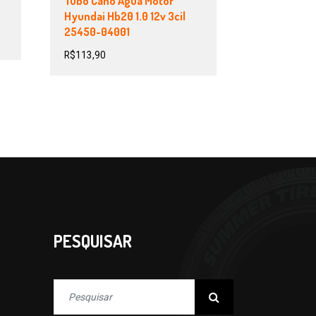
Tubo Cano Água Motor
Hyundai Hb20 1.0 12v 3cil
25450-04001
R$
113,90
PESQUISAR