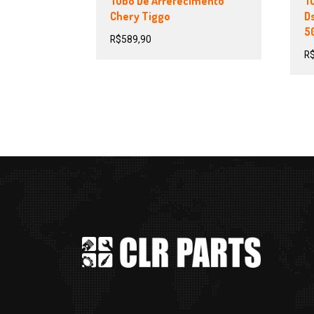
Tubo De Arrefecimento
T
Chery Tiggo
D
50
R$
589,90
R