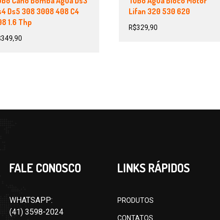
ubo Cano Bomba Agua Ds3
Tubo Água Bloco Motor
s4 Ds5 308 3008 408 C4
Lifan 320 530 620
8 1.6 Thp
R$
329,90
$
349,90
FALE CONOSCO
LINKS RÁPIDOS
WHATSAPP:
PRODUTOS
(41) 3598-2024
CONTATOS