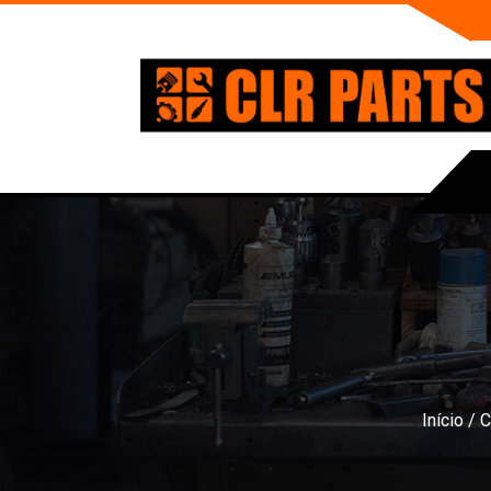
Início
/
C