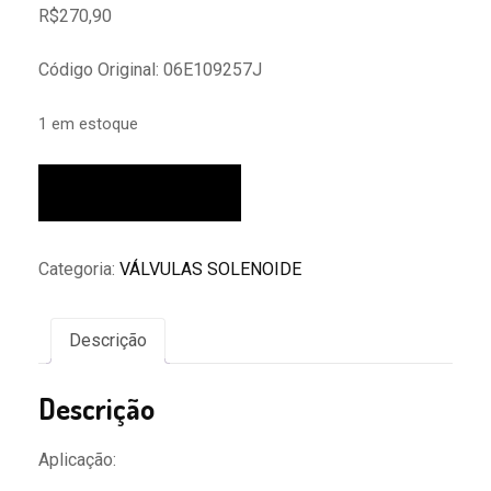
R$
270,90
Código Original: 06E109257J
1 em estoque
Válvula
Adicionar ao carrinho
Solenoide
Cabeçote
Jetta
Categoria:
VÁLVULAS SOLENOIDE
2.5
2006
À
Descrição
2010
06e109257j
Descrição
quantidade
Aplicação: