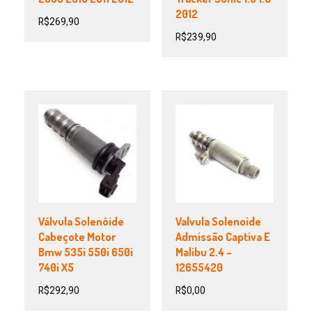
2012
R$
269,90
R$
239,90
Válvula Solenóide
Valvula Solenoide
Cabeçote Motor
Admissão Captiva E
Bmw 535i 550i 650i
Malibu 2.4 –
740i X5
12655420
R$
292,90
R$
0,00